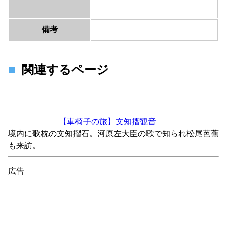
備考
関連するページ
【車椅子の旅】文知摺観音
境内に歌枕の文知摺石。河原左大臣の歌で知られ松尾芭蕉
も来訪。
広告