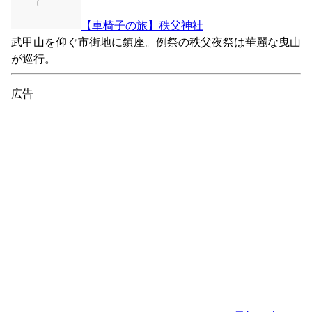
【車椅子の旅】秩父神社
武甲山を仰ぐ市街地に鎮座。例祭の秩父夜祭は華麗な曳山
が巡行。
広告