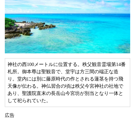
神社の西100メートルに位置する。秩父観音霊場第14番
札所。御本尊は聖観音で、堂宇は方三間の端正な造
り。堂内には別に藤原時代の作とされる蓮茎を持つ飛
天像が伝わる。神仏習合の頃は秩父今宮神社の社地で
あり、聖護院直末の長岳山今宮坊が別当となり一体と
して祀られていた。
広告