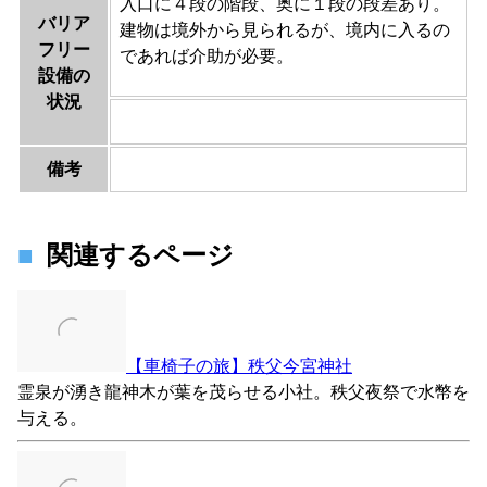
入口に４段の階段、奥に１段の段差あり。
バリア
建物は境外から見られるが、境内に入るの
フリー
であれば介助が必要。
設備の
状況
備考
関連するページ
【車椅子の旅】秩父今宮神社
霊泉が湧き龍神木が葉を茂らせる小社。秩父夜祭で水幣を
与える。