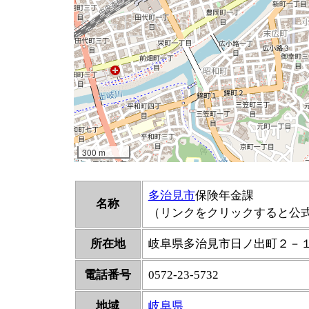
多治見市
保険年金課
名称
（リンクをクリックすると公
所在地
岐阜県多治見市日ノ出町２－
電話番号
0572-23-5732
地域
岐阜県