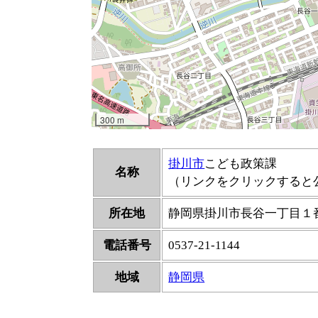
掛川市
こども政策課
名称
（リンクをクリックすると
所在地
静岡県掛川市長谷一丁目１
電話番号
0537-21-1144
地域
静岡県